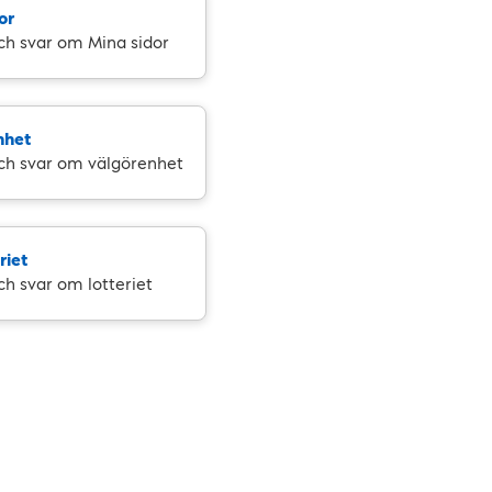
or
ch svar om Mina sidor
nhet
ch svar om välgörenhet
riet
ch svar om lotteriet