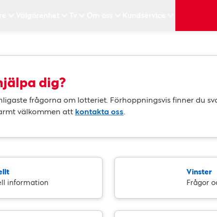
re
Välgörenhet
Tv
Om oss
Kundservice
hjälpa dig?
nligaste frågorna om lotteriet. Förhoppningsvis finner du sv
varmt välkommen att
kontakta oss
.
llt
Vinster
ll information
Frågor o