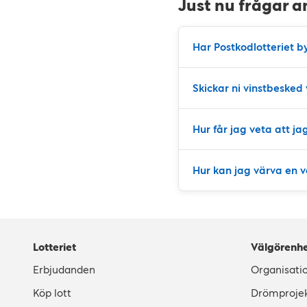
Just nu frågar a
Har Postkodlotteriet b
Skickar ni vinstbesked
Hur får jag veta att ja
Hur kan jag värva en 
Lotteriet
Välgörenh
Erbjudanden
Organisati
Köp lott
Drömproje