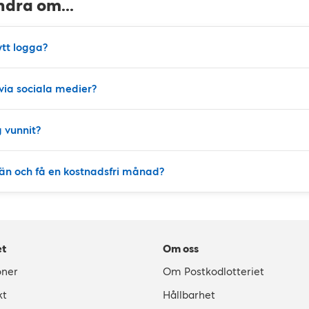
ndra om...
ytt logga?
 via sociala medier?
g vunnit?
vän och få en kostnadsfri månad?
et
Om oss
oner
Om Postkodlotteriet
kt
Hållbarhet