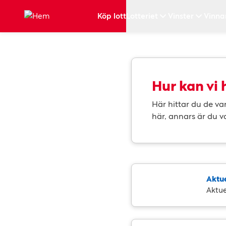
Hoppa till huvudinnehållet
Köp lott
Lotteriet
Vinster
Vinna
Hur kan vi 
Här hittar du de va
här, annars är du 
Aktue
Aktue