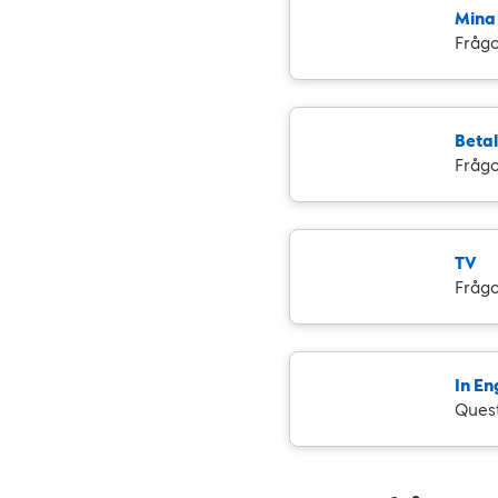
Mina 
Frågo
Beta
Frågo
TV
Frågo
In En
Ques