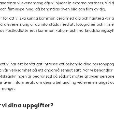
nd anordnar vi evenemang där vi bjuder in externa partners. Vi
ch filminspelning, då behandlas även bild och film av dig.
er för att vi ska kunna kommunicera med dig och hantera vår a
våra evenemang är du införstådd med att fotografier och filme
v Postkodlotteriet i kommunikation- och marknadsföringssyf
tt vi har ett berättigat intresse att behandla dina personuppgi
va vår verksamhet på ett ändamålsenligt sätt. När vi behandlar f
tskränkningen är begränsad då sådant material avser personer
 har även informerats om denna behandling vid evenemanget o
emanget.
 vi dina uppgifter?