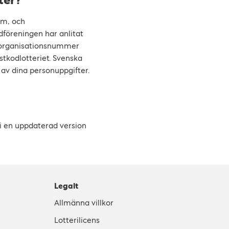
ter?
lm, och
dföreningen har anlitat
h organisationsnummer
stkodlotteriet. Svenska
av dina personuppgifter.
i en uppdaterad version
Legalt
Allmänna villkor
Lotterilicens