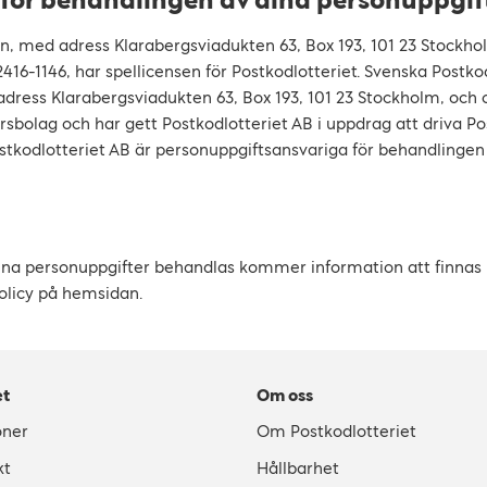
 för behandlingen av dina personuppgif
, med adress Klarabergsviadukten 63, Box 193, 101 23 Stockho
6-1146, har spellicensen för Postkodlotteriet. Svenska Postko
adress Klarabergsviadukten 63, Box 193, 101 23 Stockholm, oc
sbolag och har gett Postkodlotteriet AB i uppdrag att driva Po
tkodlotteriet AB är personuppgiftsansvariga för behandlingen 
ina personuppgifter behandlas kommer information att finnas 
olicy på hemsidan.
et
Om oss
oner
Om Postkodlotteriet
kt
Hållbarhet