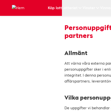
Hoppa till huvudinnehållet
Köp lott
Lotteriet
Vinster
Vinna
Personuppgift
partners
Allmänt
Att värna våra externa part
personuppgifter sker i en
integritet. I denna person
affärspartners, leverantö
Vilka personuppg
De uppgifter vi behandlar