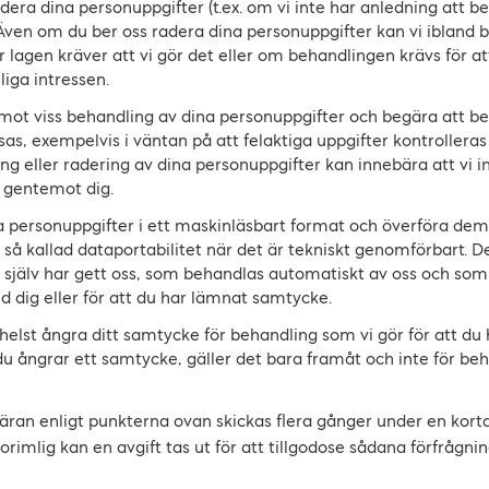
adera dina personuppgifter (t.ex. om vi inte har anledning att
 Även om du ber oss radera dina personuppgifter kan vi ibland 
är lagen kräver att vi gör det eller om behandlingen krävs för at
liga intressen.
 mot viss behandling av dina personuppgifter och begära att b
s, exempelvis i väntan på att felaktiga uppgifter kontrolleras 
g eller radering av dina personuppgifter kan innebära att vi i
n gentemot dig.
na personuppgifter i ett maskinläsbart format och överföra dem
så kallad dataportabilitet när det är tekniskt genomförbart. D
själv har gett oss, som behandlas automatiskt av oss och som v
ed dig eller för att du har lämnat samtycke.
helst ångra ditt samtycke för behandling som vi gör för att du
m du ångrar ett samtycke, gäller det bara framåt och inte för b
äran enligt punkterna ovan skickas flera gånger under en korta
rimlig kan en avgift tas ut för att tillgodose sådana förfrågni