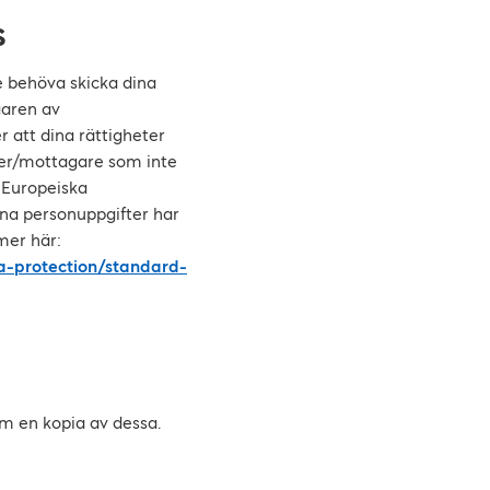
S
e behöva skicka dina
garen av
 att dina rättigheter
nder/mottagare som inte
 Europeiska
ina personuppgifter har
mer här:
ta-protection/standard-
om en kopia av dessa.