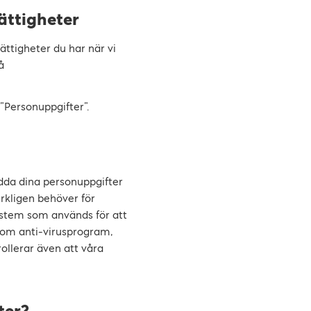
rättigheter
ättigheter du har när vi
å
 ”Personuppgifter”.
kydda dina personuppgifter
erkligen behöver för
ystem som används för att
enom anti-virusprogram,
ollerar även att våra