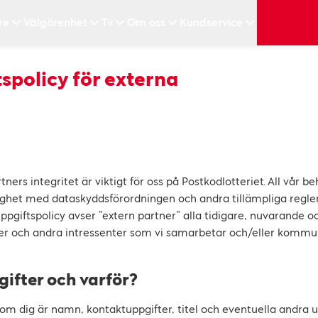
re
Välgörenhet
Tv
Om oss
Kundservice
spolicy för externa
ners integritet är viktigt för oss på Postkodlotteriet. All vår b
lighet med dataskyddsförordningen och andra tillämpliga regl
uppgiftspolicy avser ”extern partner” alla tidigare, nuvarande o
rer och andra intressenter som vi samarbetar och/eller komm
ifter och varför?
 om dig är namn, kontaktuppgifter, titel och eventuella andra 