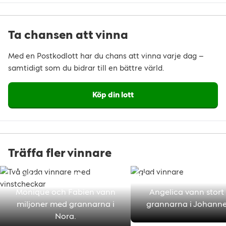
Ta chansen att vinna
Med en Postkodlott har du chans att vinna varje dag –
samtidigt som du bidrar till en bättre värld.
Köp din lott
Träffa fler vinnare
"Älskar er allihopa!"
"Helt galet – jag sak
Monique och Fabien vann
Angelica vann stor
miljoner med grannarna i
grannarna i Johanne
Nora.