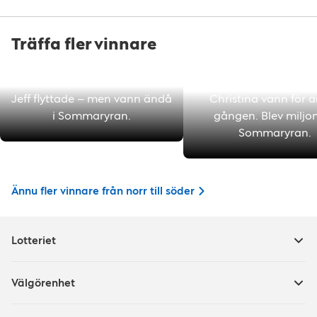
Träffa fler vinnare
"Mina grabbar ska få flyga"
"Älskar mitt job
Jeff flyttade – men vann ändå
Christina vann för 
i Sommaryran.
gången. Blev miljon
Sommaryran.
Ännu fler vinnare från norr till söder
Lotteriet
Välgörenhet