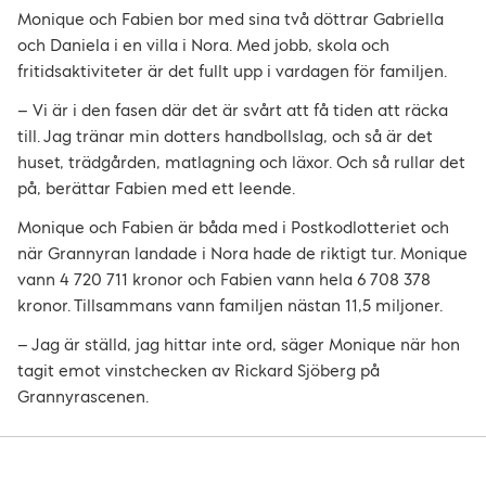
Monique och Fabien bor med sina två döttrar Gabriella
och Daniela i en villa i Nora. Med jobb, skola och
fritidsaktiviteter är det fullt upp i vardagen för familjen.
– Vi är i den fasen där det är svårt att få tiden att räcka
till. Jag tränar min dotters handbollslag, och så är det
huset, trädgården, matlagning och läxor. Och så rullar det
på, berättar Fabien med ett leende.
Monique och Fabien är båda med i Postkodlotteriet och
när Grannyran landade i Nora hade de riktigt tur. Monique
vann 4 720 711 kronor och Fabien vann hela 6 708 378
kronor. Tillsammans vann familjen nästan 11,5 miljoner.
– Jag är ställd, jag hittar inte ord, säger Monique när hon
tagit emot vinstchecken av Rickard Sjöberg på
Grannyrascenen.