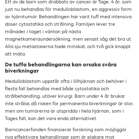
Ett av de barn som drabbats av cancer är Tage, 4 år, som
just nu behandlas för medulloblastom, en aggressiv form
av hjärntumör. Behandlingen har varit tuff med intensiva
doser cytostatika och strålning. Familjen lever tre
månader i taget i väntan på nästa
magnetkameraundersökning, men senast såg det bra ut.
Alla sju metastaserna hade minskat, och två gick knappt
att mäta.
De tuffa behandlingarna kan orsaka svåra
biverkningar
Medulloblastom uppstår ofta i lillhjärnan och behöver i
flesta fall behandlas med både cytostatika och
strålbehandling, utöver kirurgi. Barn under 4 år brukar
inte strålas då risken för permanenta biverkningar är stor,
men om tumörerna är utspridda i hela hjärnan, som i
Tages fall, kan det vara enda alternativet.
Barncancerfonden finansierar forskning som möjliggör
nya effektivare behandlingar som är elakare mot