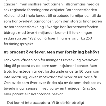
cancern, men snällare mot barnen. Tillsammans med de
sex regionala föreningarna erbjuder Barncancerfonden
råd och stöd i hela landet till drabbade familjer och till de
som har överlevt barncancer. Som den största finansiären
av barncancerforskning i Sverige har Barncancerfonden
bidragit med över 4 miljarder kronor till forskningen
sedan starten 1982, och årligen finansieras cirka 250
forskningsprojekt.
85 procent överlever. Men mer forskning behövs
Tack vare vården och forskningens utveckling överlever
idag 85 procent av de barn som insjuknar i cancer. Men
trots framstegen är det fortfarande ungefär 50 barn som
inte klarar sig, vilket motsvarar två skolklasser. Varje år.
Och av de som överlever är det sju av tio som drabbas av
biverkningar senare i livet, varav en tredjedel får svåra
eller potentiellt livshotande besvär.
– Det kan vi inte acceptera. Vi är därför otroligt