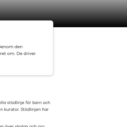
. Genom den
året om. De driver
lla stödlinje för barn och
en kurator. Stödlinjen har
sen över skolan och oro