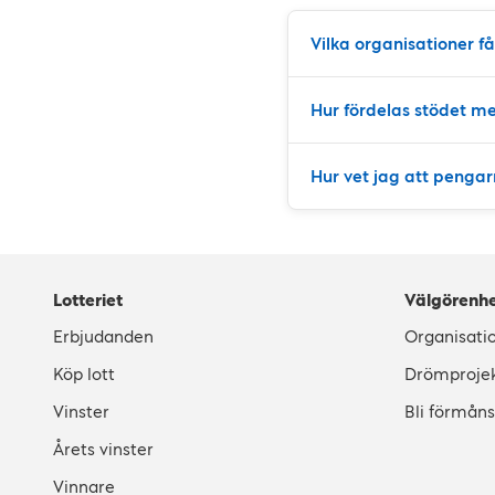
Vilka organisationer få
Hur fördelas stödet me
Hur vet jag att pengar
Lotteriet
Välgörenh
Erbjudanden
Organisati
Köp lott
Drömproje
Vinster
Bli förmån
Årets vinster
Vinnare