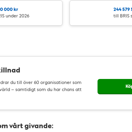
0 000 kr
244 579 5
BRIS under 2026
till BRI
killnad
drar du till över 60 organisationer som
Köp
 värld – samtidigt som du har chans att
om vårt givande: