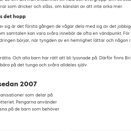
ldrar som dricker och slåss, om känslan av att inte orka mer.
ns det hopp
v sig är det första gången de vågar dela med sig av det jobb
om samtalen kan vara svåra innebär de ofta en vändpunkt. För n
̈ndringen börjar, när tyngden av en hemlighet lättar och någon 
rätta. Och alla barn har rätt att bli lyssnade på. Därför finns Br
ära på det tunga och svåra alldeles själv.
sedan 2007
rganisationer som delar på
lotteriet. Pengarna använder
yssna på de barn som behöver