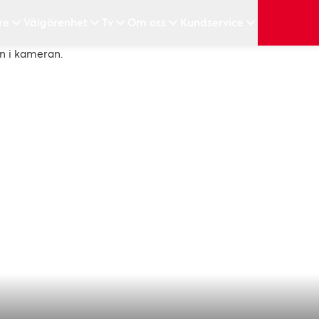
re
Välgörenhet
Tv
Om oss
Kundservice