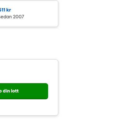
11 kr
S sedan 2007
 din lott