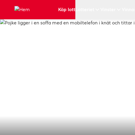
Hoppa till huvudinnehållet
Köp lott
Lotteriet
Vinster
Vinna