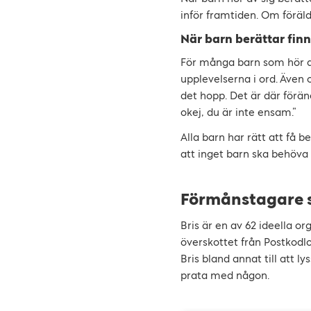
inför framtiden. Om förä
När barn berättar fin
För många barn som hör a
upplevelserna i ord. Även 
det hopp. Det är där föra
okej, du är inte ensam.”
Alla barn har rätt att få be
att inget barn ska behöva b
Förmånstagare 
Bris är en av 62 ideella o
överskottet från Postkod
Bris bland annat till att l
prata med någon.