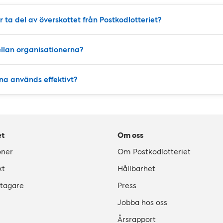
r ta del av överskottet från Postkodlotteriet?
llan organisationerna?
na används effektivt?
et
Om oss
oner
Om Postkodlotteriet
kt
Hållbarhet
stagare
Press
Jobba hos oss
Årsrapport