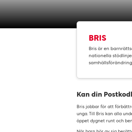
BRIS
Bris är en barnrätt
nationella stödlinje
samhällsförändring
Kan din Postkodlo
Bris jobbar för att förbät
unga. Till Bris kan alla und
öppet dygnet runt och be
När barn hör av sig berä