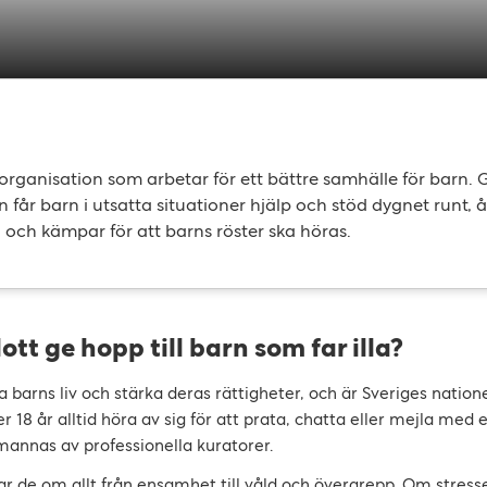
sorganisation som arbetar för ett bättre samhälle för barn
n får barn i utsatta situationer hjälp och stöd dygnet runt, 
 och kämpar för att barns röster ska höras.
tt ge hopp till barn som far illa?
tra barns liv och stärka deras rättigheter, och är Sveriges natione
er 18 år alltid höra av sig för att prata, chatta eller mejla med 
mannas av professionella kuratorer.
ttar de om allt från ensamhet till våld och övergrepp. Om stres