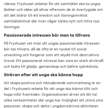
räknas. Fryshuset arbetar för att samhället ska ta ungas
åsikter och idéer på allvar eftersom de är övertygade om
att det bidrar till ett kreativt och lösningsinriktat
samhällsklimat där man vågar tänka nytt och hitta nya
lösningar.
Passionerade intressen bör man ta tillvara
På Fryshuset vet man att ungas passionerade intressen
bör tas tillvara, då de ofta är en nyckel till social
utveckling och fungerar som ett skydd mot destruktiva
livsval. Ett passionerat intresse kan vara en stark drivkraft
och bidra till glädje, gemenskap och bättre självkänsla.
Strävan efter att unga ska känna hopp
Att skapa positiva och inkluderande sammanhang är en
del i Fryshusets arbete för att unga ska känna tillit och
hopp inför framtiden. Organisationen driver ett 60-tal
olika verksamheter där unga har möjlighet att utöva sina
passioner, skapa och delta i ungdomsdrivna aktiviteter,