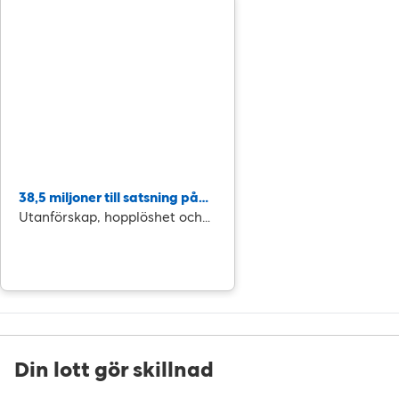
38,5 miljoner till satsning på
idrott i utsatta områden
Utanförskap, hopplöshet och
kriminalitet bland unga är en
av vår tids största utmaningar.
Din lott gör skillnad