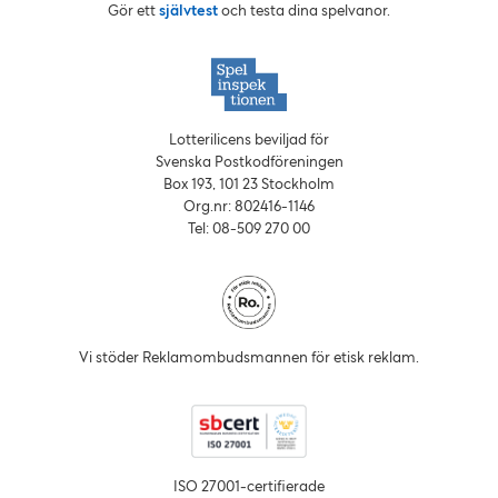
Gör ett
självtest
och testa dina spelvanor.
Lotterilicens beviljad för
Svenska Postkodföreningen
Box 193, 101 23 Stockholm
Org.nr: 802416‑1146
Tel: 08‑509 270 00
Vi stöder Reklam­ombuds­mannen för etisk reklam.
ISO 27001-certifierade